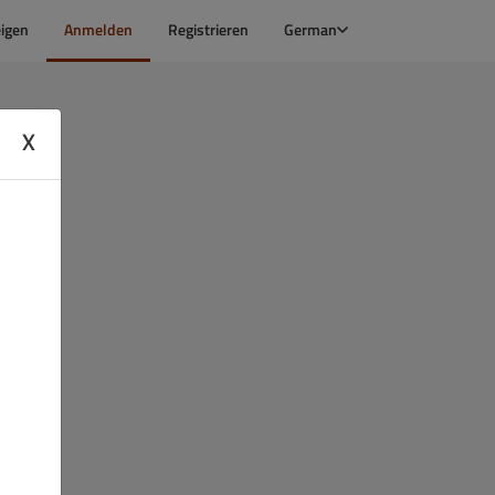
igen
Anmelden
Registrieren
German
X
n?