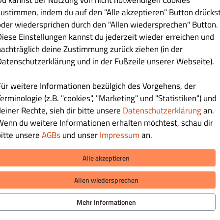
Du kannst der Nutzung von nicht notwendigen Cookies
Registrieren
zustimmen, indem du auf den "Alle akzeptieren" Button drücks
oder wiedersprichen durch den "Allen wiedersprechen" Button.
Diese Einstellungen kannst du jederzeit wieder erreichen und
nachträglich deine Zustimmung zurück ziehen (in der
Datenschutzerklärung und in der Fußzeile unserer Webseite).
Für weitere Informationen bezülgich des Vorgehens, der
erminologie (z.B. "cookies", "Marketing" und "Statistiken") und
deiner Rechte, sieh dir bitte unsere
Datenschutzerklärung
an.
Wenn du weitere Informationen erhalten möchtest, schau dir
bitte unsere
AGBs
und unser
Impressum
an.
Alle akzeptieren
Allen wiedersprechen
ZAHLUNGSARTEN BEI ABHOLUNG
iere uns
hutzerklärung
Mehr Informationen
eine Geschäftsbedingungen
sum