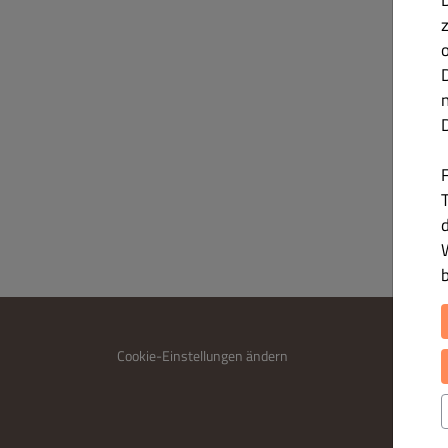
T
INFO
Cookie-Einstellungen ändern
Kontakt
Datensc
Allgem
Impres