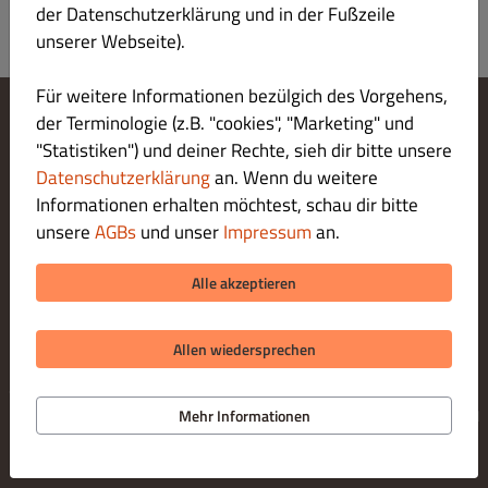
der Datenschutzerklärung und in der Fußzeile
unserer Webseite).
Für weitere Informationen bezülgich des Vorgehens,
der Terminologie (z.B. "cookies", "Marketing" und
Cookie-Einstellungen ändern
"Statistiken") und deiner Rechte, sieh dir bitte unsere
Kontaktiere uns
Datenschutzerklärung
an. Wenn du weitere
Datenschutzerklärung
Informationen erhalten möchtest, schau dir bitte
Allgemeine Geschäftsbedingungen
unsere
AGBs
und unser
Impressum
an.
Impressum
ZAHLUNGSARTEN BEI ABHOLUNG
Alle akzeptieren
Allen wiedersprechen
© 2026 Kalimera am See
Online Bestellsystem für Gastronomie bereitgestellt von
Mehr Informationen
DISH