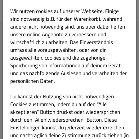
Kalimera am See
Wir nutzen cookies auf unserer Webseite. Einige
sind notwendig (z.B. für den Warenkorb), während
andere nicht notwendig sind, uns aber dabei helfen
Ihre Bestellung
unsere online Angebote zu verbessern und
wirtschaftlich zu arbeiten. Das Einverständnis
umfass alle vorausgewählten, oder von dir
ausgewählten, cookies und die zugehörige
Speicherung von Informationen auf deinem Gerät
und das nachfolgende Auslesen und verarbeiten der
Lege Gerichte und Getränke in deinen Warenkorb.
persönlichen Daten.
Du kannst der Nutzung von nicht notwendigen
Weiter zur Kasse
Cookies zustimmen, indem du auf den "Alle
akzeptieren" Button drückst oder wiedersprichen
Ihre IP-Adresse (216.73.217.36) wurde zur Betrugsprävention gespeichert.
durch den "Allen wiedersprechen" Button. Diese
Einstellungen kannst du jederzeit wieder erreichen
und nachträglich deine Zustimmung zurück ziehen (in